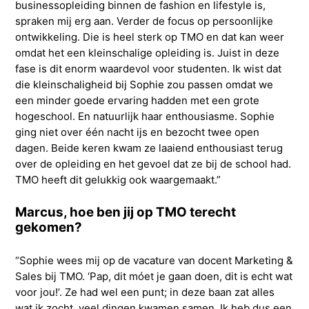
businessopleiding binnen de fashion en lifestyle is,
spraken mij erg aan. Verder de focus op persoonlijke
ontwikkeling. Die is heel sterk op TMO en dat kan weer
omdat het een kleinschalige opleiding is. Juist in deze
fase is dit enorm waardevol voor studenten. Ik wist dat
die kleinschaligheid bij Sophie zou passen omdat we
een minder goede ervaring hadden met een grote
hogeschool. En natuurlijk haar enthousiasme. Sophie
ging niet over één nacht ijs en bezocht twee open
dagen. Beide keren kwam ze laaiend enthousiast terug
over de opleiding en het gevoel dat ze bij de school had.
TMO heeft dit gelukkig ook waargemaakt.”
Marcus, hoe ben jij op TMO terecht
gekomen?
“Sophie wees mij op de vacature van docent Marketing &
Sales bij TMO. ‘Pap, dit móet je gaan doen, dit is echt wat
voor jou!’. Ze had wel een punt; in deze baan zat alles
wat ik zocht, veel dingen kwamen samen. Ik heb dus een