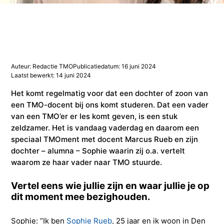
Studieadvisering
Kosten
INFOcenter
Onze docenten
Studiefinanciering
Doorstuderen
Adviesorganen & commissies
FAQ
INretail Entrepreneur Award
Studiefinanciering
DevelopmentLAB
Studieadvisering
Algemene voorwaarden
Let’s stay in touch
Werken bij TMO
Contact
Auteur: Redactie TMO
Publicatiedatum: 16 juni 2024
Laatst bewerkt: 14 juni 2024
Algemene voorwaarden
Contactpersonen
Op kamers in Doorn
Vacatures in fashion
Stagebedrijven
Mijn TMO
Het komt regelmatig voor dat een dochter of zoon van
een TMO-docent bij ons komt studeren. Dat een vader
Op kamers in Doorn
Studentenvereniging
Samenwerkingspartners
van een TMO’er er les komt geven, is een stuk
zeldzamer. Het is vandaag vaderdag en daarom een
speciaal TMOment met docent Marcus Rueb en zijn
Studentenvereniging
Doorstromen van MBO naar HBO | Ad
dochter – alumna – Sophie waarin zij o.a. vertelt
waarom ze haar vader naar TMO stuurde.
Doorstromen van MBO naar HBO
Vertel eens wie jullie zijn en waar jullie je op
dit moment mee bezighouden.
Sophie: “Ik ben
Sophie Rueb
, 25 jaar en ik woon in Den