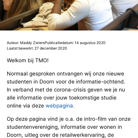
Studieadvisering
Kosten
INFOcenter
Onze docenten
Studiefinanciering
Doorstuderen
Adviesorganen & commissies
FAQ
INretail Entrepreneur Award
Studiefinanciering
DevelopmentLAB
Studieadvisering
Algemene voorwaarden
Let’s stay in touch
Werken bij TMO
Contact
Auteur: Maddy Zwiers
Publicatiedatum: 14 augustus 2020
Laatst bewerkt: 27 december 2020
Algemene voorwaarden
Contactpersonen
Op kamers in Doorn
Vacatures in fashion
Stagebedrijven
Mijn TMO
Welkom bij TMO!
Op kamers in Doorn
Studentenvereniging
Samenwerkingspartners
Normaal gesproken ontvangen wij onze nieuwe
studenten in Doorn voor de informatie-ochtend.
Studentenvereniging
Doorstromen van MBO naar HBO | Ad
In verband met de corona-crisis geven we je nu
alle informatie over jouw toekomstige studie
online via deze
webpagina.
Doorstromen van MBO naar HBO
Op deze pagina vind je o.a. de intro-film van onze
studentenvereniging, informatie over wonen in
Doorn, uitleg over de retailwerkervaring, de