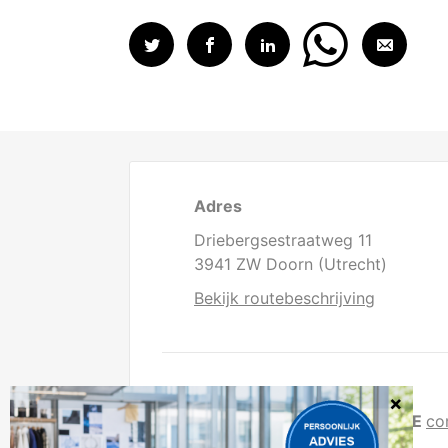
Adres
Driebergsestraatweg 11
3941 ZW Doorn (Utrecht)
Bekijk routebeschrijving
Direct contact
T
0343 - 41 64 80
E
co