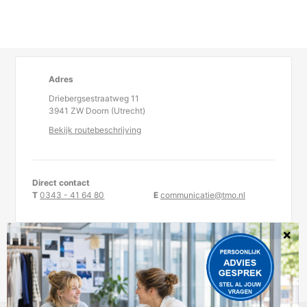
Adres
Driebergsestraatweg 11
3941 ZW Doorn (Utrecht)
Bekijk routebeschrijving
Direct contact
T
0343 - 41 64 80
E
communicatie@tmo.nl
KvK-nummer 30234957
TMO is statutair gevestigd te Doorn.