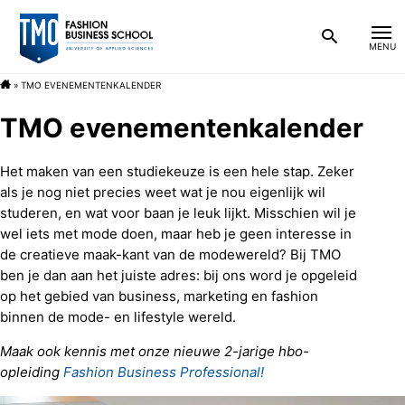
»
TMO EVENEMENTENKALENDER
Nieuws
Bachelor
TMO evenementenkalender
Blog
Over de opleiding
Associate degree
Het maken van een studiekeuze is een hele stap. Zeker
als je nog niet precies weet wat je nou eigenlijk wil
FAQ
Persoonlijk en betrokken
Praktische informatie
Over de opleiding
Na de studie
studeren, en wat voor baan je leuk lijkt. Misschien wil je
wel iets met mode doen, maar heb je geen interesse in
de creatieve maak-kant van de modewereld? Bij TMO
Contact
Studieopbouw Bachelor
Inschrijven
TMO development center
Persoonlijk en betrokken
Praktische informatie
Beroepen
Over TMO
ben je dan aan het juiste adres: bij ons word je opgeleid
op het gebied van business, marketing en fashion
binnen de mode- en lifestyle wereld.
Vakken
Instromen in februari
TextileLAB
Studieopbouw Associate degree
Inschrijven
Waar werken onze alumni
Ambitie 2025
Nieuws
Mijn TMO
Maak ook kennis met onze nieuwe 2-jarige hbo-
opleiding
Fashion Business Professional!
Onze docenten
TMO voor ouders
RetailLAB
Vakken
Kosten
Carrièrekansen
Informatie voor studiekeuzeadviseurs
Blog