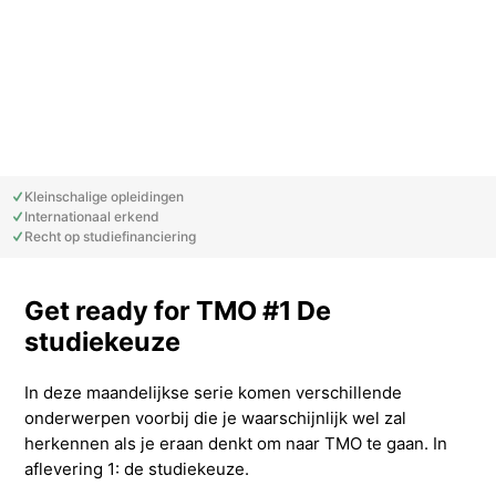
Studieadvisering
Kosten
INFOcenter
Onze docenten
Studiefinanciering
Doorstuderen
Adviesorganen & commissies
FAQ
INretail Entrepreneur Award
Studiefinanciering
DevelopmentLAB
Studieadvisering
Algemene voorwaarden
Let’s stay in touch
Werken bij TMO
Contact
Algemene voorwaarden
Contactpersonen
Op kamers in Doorn
Vacatures in fashion
Stagebedrijven
Mijn TMO
Kleinschalige opleidingen
Internationaal erkend
Recht op studiefinanciering
Op kamers in Doorn
Studentenvereniging
Samenwerkingspartners
Get ready for TMO #1 De
Studentenvereniging
Doorstromen van MBO naar HBO | Ad
studiekeuze
Doorstromen van MBO naar HBO
In deze maandelijkse serie komen verschillende
onderwerpen voorbij die je waarschijnlijk wel zal
herkennen als je eraan denkt om naar TMO te gaan. In
aflevering 1: de studiekeuze.