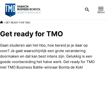
»
GET READY FOR TMO
Nieuws
Bachelor
Get ready for TMO
Blog
Over de opleiding
Associate degree
Gaan studeren aan het hbo, hoe bereid je je daar op
voor? Je gaat waarschijnlijk een grote verandering
FAQ
Persoonlijk en betrokken
Praktische informatie
Over de opleiding
Na de studie
doormaken en dat kan best intens zijn. Gelukkig is een
goede voorbereiding het halve werk. Get ready for TMO
met TMO Business Battle-winnaar Bonita de Kok!
Contact
Studieopbouw Bachelor
Inschrijven
TMO development center
Persoonlijk en betrokken
Praktische informatie
Beroepen
Over TMO
Vakken
Instromen in februari
TextileLAB
Studieopbouw Associate degree
Inschrijven
Waar werken onze alumni
Ambitie 2025
Nieuws
Mijn TMO
Onze docenten
TMO voor ouders
RetailLAB
Vakken
Kosten
Carrièrekansen
Informatie voor studiekeuzeadviseurs
Blog