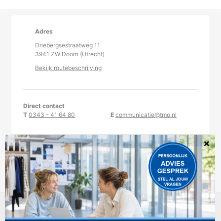
Adres
Driebergsestraatweg 11
3941 ZW Doorn (Utrecht)
Bekijk routebeschrijving
Direct contact
T
0343 - 41 64 80
E
communicatie@tmo.nl
KvK-nummer 30234957
TMO is statutair gevestigd te Doorn.
DISCLAIMER
PRIVACYREGELEMENT
COOKIEBELEID