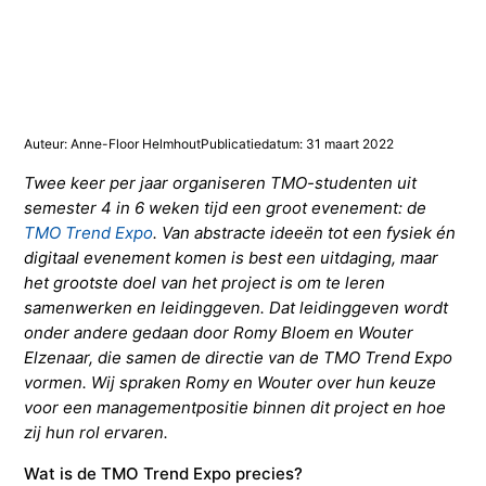
Studieadvisering
Kosten
INFOcenter
Onze docenten
Studiefinanciering
Doorstuderen
Adviesorganen & commissies
FAQ
INretail Entrepreneur Award
Studiefinanciering
DevelopmentLAB
Studieadvisering
Algemene voorwaarden
Let’s stay in touch
Werken bij TMO
Contact
Auteur: Anne-Floor Helmhout
Publicatiedatum: 31 maart 2022
Algemene voorwaarden
Contactpersonen
Op kamers in Doorn
Vacatures in fashion
Stagebedrijven
Mijn TMO
Twee keer per jaar organiseren TMO-studenten uit
semester 4 in 6 weken tijd een groot evenement: de
TMO Trend Expo
. Van abstracte ideeën tot een fysiek én
Op kamers in Doorn
Studentenvereniging
Samenwerkingspartners
digitaal evenement komen is best een uitdaging, maar
het grootste doel van het project is om te leren
samenwerken en leidinggeven. Dat leidinggeven wordt
Studentenvereniging
Doorstromen van MBO naar HBO | Ad
onder andere gedaan door Romy Bloem en Wouter
Elzenaar, die samen de directie van de TMO Trend Expo
Doorstromen van MBO naar HBO
vormen. Wij spraken Romy en Wouter over hun keuze
voor een managementpositie binnen dit project en hoe
zij hun rol ervaren.
Wat is de TMO Trend Expo precies?