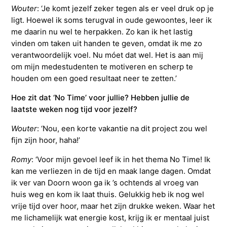
Wouter
: ‘Je komt jezelf zeker tegen als er veel druk op je
ligt. Hoewel ik soms terugval in oude gewoontes, leer ik
me daarin nu wel te herpakken. Zo kan ik het lastig
vinden om taken uit handen te geven, omdat ik me zo
verantwoordelijk voel. Nu móet dat wel. Het is aan mij
om mijn medestudenten te motiveren en scherp te
houden om een goed resultaat neer te zetten.’
Hoe zit dat ‘No Time’ voor jullie? Hebben jullie de
laatste weken nog tijd voor jezelf?
Wouter
: ‘Nou, een korte vakantie na dit project zou wel
fijn zijn hoor, haha!’
Romy
: ‘Voor mijn gevoel leef ik in het thema No Time! Ik
kan me verliezen in de tijd en maak lange dagen. Omdat
ik ver van Doorn woon ga ik ’s ochtends al vroeg van
huis weg en kom ik laat thuis. Gelukkig heb ik nog wel
vrije tijd over hoor, maar het zijn drukke weken. Waar het
me lichamelijk wat energie kost, krijg ik er mentaal juist