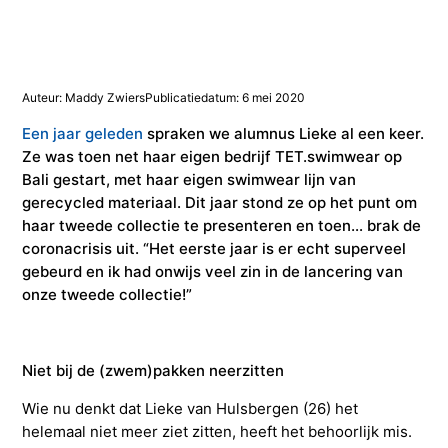
Studieadvisering
Kosten
INFOcenter
Onze docenten
Studiefinanciering
Doorstuderen
Adviesorganen & commissies
FAQ
INretail Entrepreneur Award
Studiefinanciering
DevelopmentLAB
Studieadvisering
Algemene voorwaarden
Let’s stay in touch
Werken bij TMO
Contact
Auteur: Maddy Zwiers
Publicatiedatum: 6 mei 2020
Een jaar geleden
spraken we alumnus Lieke al een keer.
Ze was toen net haar eigen bedrijf TET.swimwear op
Algemene voorwaarden
Contactpersonen
Op kamers in Doorn
Vacatures in fashion
Stagebedrijven
Mijn TMO
Bali gestart, met haar eigen swimwear lijn van
gerecycled materiaal. Dit jaar stond ze op het punt om
Op kamers in Doorn
Studentenvereniging
Samenwerkingspartners
haar tweede collectie te presenteren en toen… brak de
coronacrisis uit. “Het eerste jaar is er echt superveel
gebeurd en ik had onwijs veel zin in de lancering van
Studentenvereniging
Doorstromen van MBO naar HBO | Ad
onze tweede collectie!”
Doorstromen van MBO naar HBO
Niet bij de (zwem)pakken neerzitten
Wie nu denkt dat Lieke van Hulsbergen (26) het
helemaal niet meer ziet zitten, heeft het behoorlijk mis.