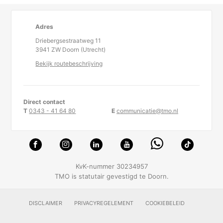
Adres
Driebergsestraatweg 11
3941 ZW Doorn (Utrecht)
Bekijk routebeschrijving
Direct contact
T
0343 - 41 64 80
E
communicatie@tmo.nl
KvK-nummer 30234957
TMO is statutair gevestigd te Doorn.
DISCLAIMER
PRIVACYREGELEMENT
COOKIEBELEID