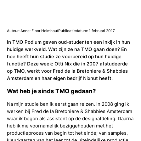
Studieadvisering
Kosten
INFOcenter
Onze docenten
Studiefinanciering
Doorstuderen
Adviesorganen & commissies
FAQ
INretail Entrepreneur Award
Studiefinanciering
DevelopmentLAB
Studieadvisering
Algemene voorwaarden
Let’s stay in touch
Werken bij TMO
Contact
Auteur: Anne-Floor Helmhout
Publicatiedatum: 1 februari 2017
In TMO Podium geven oud-studenten een inkijk in hun
huidige werkveld. Wat zijn ze na TMO gaan doen? En
Algemene voorwaarden
Contactpersonen
Op kamers in Doorn
Vacatures in fashion
Stagebedrijven
Mijn TMO
hoe heeft hun studie ze voorbereid op hun huidige
functie? Deze week: Otti Nix die in 2007 afstudeerde
Op kamers in Doorn
Studentenvereniging
Samenwerkingspartners
op TMO, werkt voor Fred de la Bretoniere & Shabbies
Amsterdam en haar eigen bedrijf Nixnut heeft.
Studentenvereniging
Doorstromen van MBO naar HBO | Ad
Wat heb je sinds TMO gedaan?
Na mijn studie ben ik eerst gaan reizen. In 2008 ging ik
Doorstromen van MBO naar HBO
werken bij Fred de la Bretoniere & Shabbies Amsterdam
waar ik begon als assistent op de designafdeling. Daarna
heb ik me voornamelijk beziggehouden met het
productieproces van begin tot het einde; van samples,
kleurkaarten van het leer tot de uiteindelijke productie