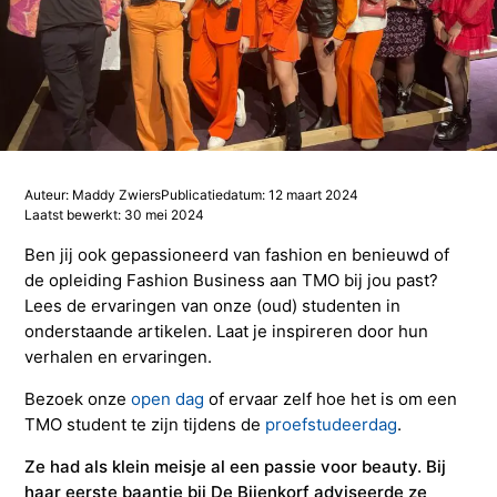
Studieadvisering
Kosten
INFOcenter
Onze docenten
Studiefinanciering
Doorstuderen
Adviesorganen & commissies
FAQ
INretail Entrepreneur Award
Studiefinanciering
DevelopmentLAB
Studieadvisering
Algemene voorwaarden
Let’s stay in touch
Werken bij TMO
Contact
Algemene voorwaarden
Contactpersonen
Op kamers in Doorn
Vacatures in fashion
Stagebedrijven
Mijn TMO
Auteur: Maddy Zwiers
Publicatiedatum: 12 maart 2024
Laatst bewerkt: 30 mei 2024
Op kamers in Doorn
Studentenvereniging
Samenwerkingspartners
Ben jij ook gepassioneerd van fashion en benieuwd of
de opleiding Fashion Business aan TMO bij jou past?
Lees de ervaringen van onze (oud) studenten in
Studentenvereniging
Doorstromen van MBO naar HBO | Ad
onderstaande artikelen. Laat je inspireren door hun
verhalen en ervaringen.
Doorstromen van MBO naar HBO
Bezoek onze
open dag
of ervaar zelf hoe het is om een
TMO student te zijn tijdens de
proefstudeerdag
.
Ze had als klein meisje al een passie voor beauty. Bij
haar eerste baantje bij De Bijenkorf adviseerde ze