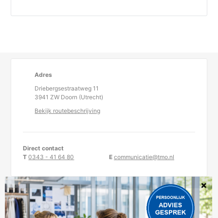
Adres
Driebergsestraatweg 11
3941 ZW Doorn (Utrecht)
Bekijk routebeschrijving
Direct contact
T
0343 - 41 64 80
E
communicatie@tmo.nl
KvK-nummer 30234957