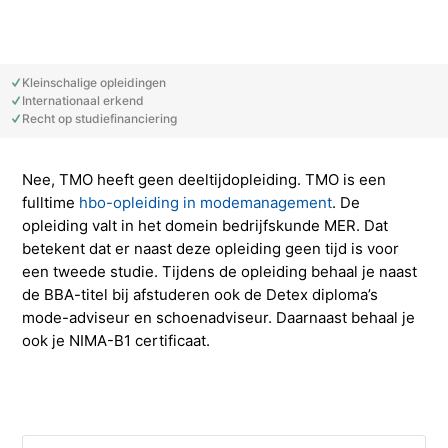
Studieadvisering
Kosten
INFOcenter
Onze docenten
Studiefinanciering
Doorstuderen
Adviesorganen & commissies
FAQ
Kleinschalige opleidingen
INretail Entrepreneur Award
Studiefinanciering
DevelopmentLAB
Studieadvisering
Algemene voorwaarden
Let’s stay in touch
Werken bij TMO
Contact
Internationaal erkend
Recht op studiefinanciering
Algemene voorwaarden
Contactpersonen
Op kamers in Doorn
Vacatures in fashion
Stagebedrijven
Mijn TMO
Nee, TMO heeft geen deeltijdopleiding. TMO is een
fulltime
hbo-opleiding in modemanagement
. De
Op kamers in Doorn
Studentenvereniging
Samenwerkingspartners
opleiding valt in het domein bedrijfskunde MER. Dat
betekent dat er naast deze opleiding geen tijd is voor
een tweede studie. Tijdens de opleiding behaal je naast
Studentenvereniging
Doorstromen van MBO naar HBO | Ad
de BBA-titel bij afstuderen ook de Detex diploma’s
mode-adviseur en schoenadviseur. Daarnaast behaal je
ook je NIMA-B1 certificaat.
Doorstromen van MBO naar HBO