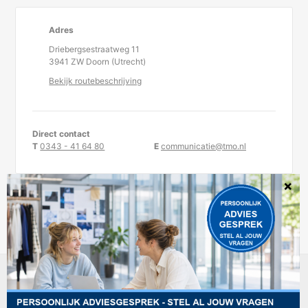
Adres
Driebergsestraatweg 11
3941 ZW Doorn (Utrecht)
Bekijk routebeschrijving
Direct contact
T
0343 - 41 64 80
E
communicatie@tmo.nl
KvK-nummer 30234957
TMO is statutair gevestigd te Doorn.
DISCLAIMER
PRIVACYREGELEMENT
COOKIEBELEID