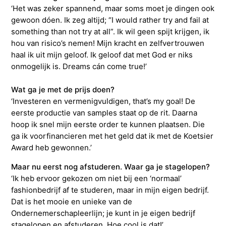
‘Het was zeker spannend, maar soms moet je dingen ook
gewoon dóen. Ik zeg altijd; “I would rather try and fail at
something than not try at all”. Ik wil geen spijt krijgen, ik
hou van risico’s nemen! Mijn kracht en zelfvertrouwen
haal ik uit mijn geloof. Ik geloof dat met God er niks
onmogelijk is. Dreams cán come true!’
Wat ga je met de prijs doen?
‘Investeren en vermenigvuldigen, that’s my goal! De
eerste productie van samples staat op de rit. Daarna
hoop ik snel mijn eerste order te kunnen plaatsen. Die
ga ik voorfinancieren met het geld dat ik met de Koetsier
Award heb gewonnen.’
Maar nu eerst nog afstuderen. Waar ga je stagelopen?
‘Ik heb ervoor gekozen om niet bij een ‘normaal’
fashionbedrijf af te studeren, maar in mijn eigen bedrijf.
Dat is het mooie en unieke van de
Ondernemerschapleerlijn; je kunt in je eigen bedrijf
stagelopen en afstuderen. Hoe cool is dat!’