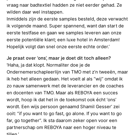
vraag naar badtextiel hadden ze niet eerder gehad. Ze
wilden daar wel instappen.
Inmiddels zijn de eerste samples besteld, deze verwacht
ik volgende maand. Super spannend, want dan start de
eerste testfase en gaan we samples leveren aan onze
eerste potentiële klant; een luxe hotel in Amsterdam!
Hopelijk volgt dan snel onze eerste echte order.’
Je praat over ‘ons’, maar je doet dit toch alleen?
‘Haha, ja dat klopt. Normaliter doe je de
Ondernemerschapleerlijn van TMO met z’n tweeën, maar
ik heb het alleen gedaan. Het voelt al als ‘’wij’’ omdat ik
zo nauw samenwerk met de leverancier en de coaches
en docenten van TMO. Maar als REBOYA een succes
wordt, hoop ik dat het in de toekomst ook écht ‘ons’
wordt. Een wijs persoon genaamd Shamil Gesser’ zei
ooit: “if you want to go fast, go alone. If you want to go
far, go together”. Ik sta daarom zeker open voor een
partnerschap om REBOYA naar een hoger niveau te
tillen.’