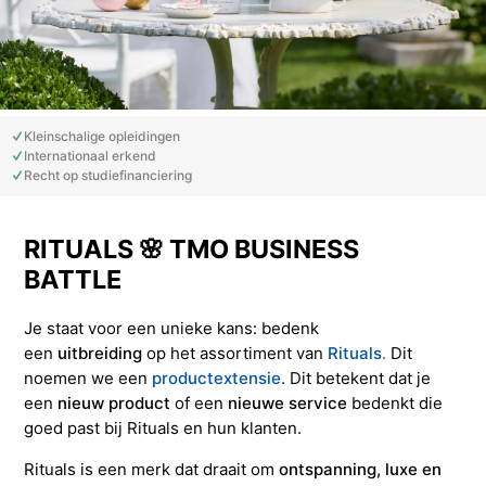
Studieadvisering
Kosten
INFOcenter
Onze docenten
Studiefinanciering
Doorstuderen
Adviesorganen & commissies
FAQ
INretail Entrepreneur Award
Studiefinanciering
DevelopmentLAB
Studieadvisering
Algemene voorwaarden
Let’s stay in touch
Werken bij TMO
Contact
Kleinschalige opleidingen
Internationaal erkend
Algemene voorwaarden
Contactpersonen
Op kamers in Doorn
Vacatures in fashion
Stagebedrijven
Mijn TMO
Recht op studiefinanciering
Op kamers in Doorn
Studentenvereniging
Samenwerkingspartners
RITUALS 🌸 TMO BUSINESS
BATTLE
Studentenvereniging
Doorstromen van MBO naar HBO | Ad
Je staat voor een unieke kans: bedenk
een
uitbreiding
op het assortiment van
Rituals
.
Dit
noemen we een
productextensie
. Dit betekent dat je
Doorstromen van MBO naar HBO
een
nieuw product
of een
nieuwe service
bedenkt die
goed past bij Rituals en hun klanten.
Rituals is een merk dat draait om
ontspanning, luxe en