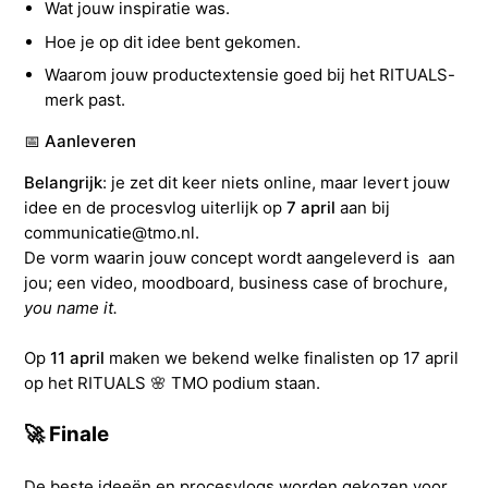
Wat jouw inspiratie was.
Hoe je op dit idee bent gekomen.
Waarom jouw productextensie goed bij het RITUALS-
merk past.
📅 Aanleveren
Belangrijk
: je zet dit keer niets online, maar levert jouw
idee en de procesvlog uiterlijk op
7 april
aan bij
communicatie@tmo.nl.
De vorm waarin jouw concept wordt aangeleverd is aan
jou; een video, moodboard, business case of brochure,
you name it.
Op
11 april
maken we bekend welke finalisten op 17 april
op het RITUALS
🌸
TMO podium staan.
🚀
Finale
De beste ideeën en procesvlogs worden gekozen voor