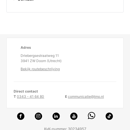
Adres
Driebergsestraatweg 11
3941 ZW Doorn (Utrecht)
Bekijk routebeschrijving
Direct contact
T
0343 - 41 64 80
E
communicatie@tmo.nl
KvK-nummer 30234957