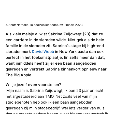
Studieadvisering
Kosten
INFOcenter
Onze docenten
Studiefinanciering
Doorstuderen
Adviesorganen & commissies
FAQ
INretail Entrepreneur Award
Studiefinanciering
DevelopmentLAB
Studieadvisering
Algemene voorwaarden
Let’s stay in touch
Werken bij TMO
Contact
Auteur: Nathalie Toledo
Publicatiedatum: 9 maart 2023
Als klein meisje al wist Sabrina Zuijdwegt (23) dat ze
een carrière in de sieraden wilde. Niet gek als de hele
Algemene voorwaarden
Contactpersonen
Op kamers in Doorn
Vacatures in fashion
Stagebedrijven
Mijn TMO
familie in de sieraden zit. Sabrina’s stage bij high-end
sieradenmerk
David Webb
in New York paste dan ook
Op kamers in Doorn
Studentenvereniging
Samenwerkingspartners
perfect in het toekomstplaatje. En zelfs meer dan dat,
want inmiddels heeft zij er een baan aangeboden
gekregen en vertrekt Sabrina binnenkort opnieuw naar
Studentenvereniging
Doorstromen van MBO naar HBO | Ad
The Big Apple.
Wil je jezelf even voorstellen?
Doorstromen van MBO naar HBO
‘Mijn naam is Sabrina Zuijdwegt, ik ben 23 jaar en echt
nét afgestudeerd aan TMO. Net zoals veel van mijn
studiegenoten heb ook ik een baan aangeboden
gekregen bij mijn stagebedrijf. Wel iets verder van huis
dan de meeste andere banen, want binnenkort vertrek ik