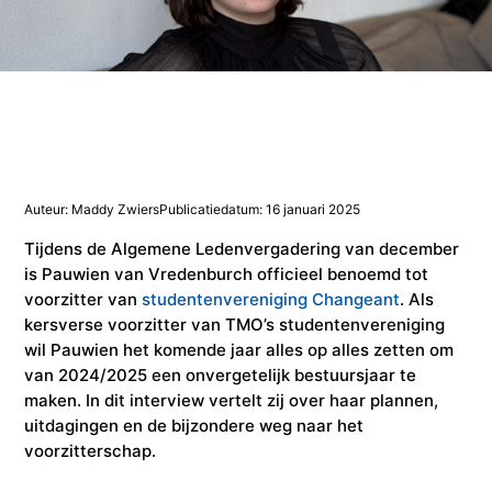
Studieadvisering
Kosten
INFOcenter
Onze docenten
Studiefinanciering
Doorstuderen
Adviesorganen & commissies
FAQ
INretail Entrepreneur Award
Studiefinanciering
DevelopmentLAB
Studieadvisering
Algemene voorwaarden
Let’s stay in touch
Werken bij TMO
Contact
Algemene voorwaarden
Contactpersonen
Op kamers in Doorn
Vacatures in fashion
Stagebedrijven
Mijn TMO
Auteur: Maddy Zwiers
Publicatiedatum: 16 januari 2025
Op kamers in Doorn
Studentenvereniging
Samenwerkingspartners
Tijdens de Algemene Ledenvergadering van december
is Pauwien van Vredenburch officieel benoemd tot
voorzitter van
studentenvereniging Changeant
. Als
Studentenvereniging
Doorstromen van MBO naar HBO | Ad
kersverse voorzitter van TMO’s studentenvereniging
wil Pauwien het komende jaar alles op alles zetten om
van 2024/2025 een onvergetelijk bestuursjaar te
Doorstromen van MBO naar HBO
maken. In dit interview vertelt zij over haar plannen,
uitdagingen en de bijzondere weg naar het
voorzitterschap.