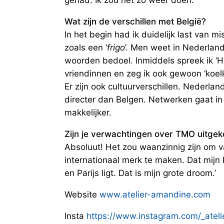
gehad. Ik zou het zo weer doen.
Wat zijn de verschillen met België?
In het begin had ik duidelijk last van m
zoals een ‘
frigo
’. Men weet in Nederlan
woorden bedoel. Inmiddels spreek ik ‘
vriendinnen en zeg ik ook gewoon ‘koelk
Er zijn ook cultuurverschillen. Nederlan
directer dan Belgen. Netwerken gaat i
makkelijker.
Zijn je verwachtingen over TMO uitge
Absoluut! Het zou waanzinnig zijn om v
internationaal merk te maken. Dat mijn 
en Parijs ligt. Dat is mijn grote droom.’
Website
www.atelier-amandine.com
Insta
https://www.instagram.com/_atel