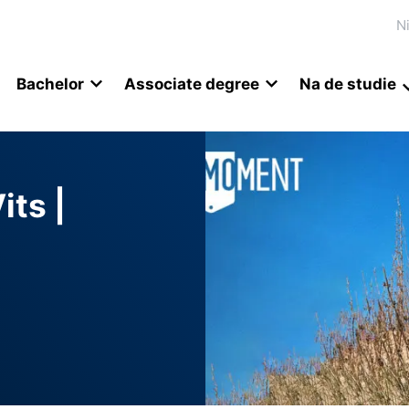
N
Bachelor
Associate degree
Na de studie
ts |