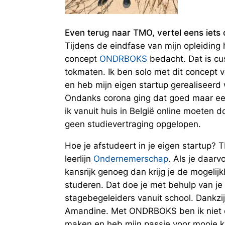
Even terug naar TMO, vertel eens iets o
Tijdens de eindfase van mijn opleiding
concept
ONDRBOKS
bedacht. Dat is c
tokmaten. Ik ben solo met dit concept 
en heb mijn eigen startup gerealiseerd
Ondanks corona ging dat goed maar een
ik vanuit huis in België online moeten 
geen studievertraging opgelopen.
Hoe je afstudeert in je eigen startup? 
leerlijn
Ondernemerschap
. Als je daarv
kansrijk genoeg dan krijg je de mogelijkh
studeren. Dat doe je met behulp van j
stagebegeleiders vanuit school. Dankzij 
Amandine. Met ONDRBOKS ben ik niet 
maken en heb mijn passie voor mooie k