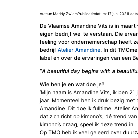
Auteur: Maddy Zwiers
Publicatiedatum: 17 juni 2021
Laats
De Vlaamse Amandine Vits is in maart v
eigen bedrijf wel te verstaan. Die erva
feeling voor ondernemerschap heeft z
bedrijf
Atelier Amandine
. In dit TMOme
label en over de ervaringen van een B
“
A beautiful day begins with a beautifu
Wie ben je en wat doe je?
‘Mijn naam is Amandine Vits, ik ben 21 
jaar. Momenteel ben ik druk bezig met d
Amandine. Dit doe ik fulltime. Atelier 
dat zich richt op kimono’s, dé trend va
kimono’s draag, speel ik deze trend in.
Op TMO heb ik veel geleerd over duurz