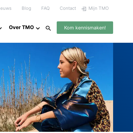
ieuws
Blog
FAQ
Contact
Mijn TMO
Over TMO
Kom kennismaken!