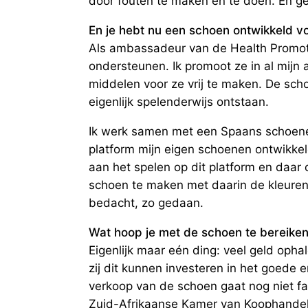
door fouten te maken en te doen. En ge
En je hebt nu een schoen ontwikkeld v
Als ambassadeur van de Health Promote
ondersteunen. Ik promoot ze in al mijn a
middelen voor ze vrij te maken. De sch
eigenlijk spelenderwijs ontstaan.
Ik werk samen met een Spaans schoenen
platform mijn eigen schoenen ontwikke
aan het spelen op dit platform en daar
schoen te maken met daarin de kleure
bedacht, zo gedaan.
Wat hoop je met de schoen te bereike
Eigenlijk maar eén ding: veel geld oph
zij dit kunnen investeren in het goede
verkoop van de schoen gaat nog niet fa
Zuid-Afrikaanse Kamer van Koophandel