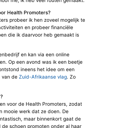
loof me, ik heb veel fouten gemaakt.
oor Health Promoters?
rs probeer ik hen zoveel mogelijk te
ctiviteiten en probeer financiële
oen die ik daarvoor heb gemaakt is
bedrijf en kan via een online
len. Op een avond was ik een beetje
 ontstond ineens het idee om een
n van de
Zuid-Afrikaanse vlag
. Zo
n?
alen voor de Health Promoters, zodat
 en mooie werk dat ze doen. De
ntastisch, maar binnenkort gaat de
 de schoen promoten onder al haar