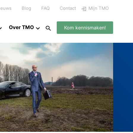
ieuws
Blog
FAQ
Contact
Mijn TMO
Over TMO
Kom kennismaken!