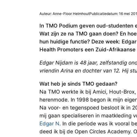
Auteur: Anne-Floor Helmhout
Publicatiedatum: 16 mei 20
In TMO Podium geven oud-studenten een
Wat zijn ze na TMO gaan doen? En hoe 
hun huidige functie? Deze week: Edga
Health Promoters een Zuid-Afrikaanse
Edgar Nijdam is 48 jaar, zelfstandig o
vriendin Arina en dochter van 12. Hij 
Wat heb je sinds TMO gedaan?
Na TMO werkte ik bij Amici, Hout-Brox
herenmode. In 1998 begon ik mijn eige
Na voor- en tegenspoed besloot ik in 2
mij gaan specialiseren in maatkleding 
Edgar N
. In die periode was ik vooral b
deed ik bij de Open Circles Academy. O