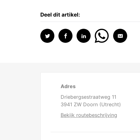
Deel dit artikel:
Adres
Driebergsestraatweg 11
3941 ZW Doorn (Utrecht)
Bekijk routebeschrijving