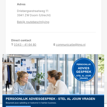
Adres
Driebergsestraatweg 11
3941 ZW Doorn (Utrecht)
Bekijk routebeschrijving
Direct contact
T
0343 - 41 64 80
E
communicatie@tmo.nl
KvK-nummer 30234957
TMO is statutair gevestigd te Doorn.
DISCLAIMER
PRIVACYREGELEMENT
COOKIEBELEID