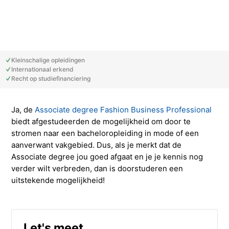
Studieadvisering
Kosten
INFOcenter
Onze docenten
Studiefinanciering
Doorstuderen
Adviesorganen & commissies
FAQ
INretail Entrepreneur Award
Studiefinanciering
DevelopmentLAB
Studieadvisering
Algemene voorwaarden
Let’s stay in touch
Werken bij TMO
Contact
Kleinschalige opleidingen
Internationaal erkend
Recht op studiefinanciering
Algemene voorwaarden
Contactpersonen
Op kamers in Doorn
Vacatures in fashion
Stagebedrijven
Mijn TMO
Ja, de
Associate degree Fashion Business Professional
Op kamers in Doorn
Studentenvereniging
Samenwerkingspartners
biedt afgestudeerden de mogelijkheid om door te
stromen naar een bacheloropleiding in mode of een
aanverwant vakgebied. Dus, als je merkt dat de
Studentenvereniging
Doorstromen van MBO naar HBO | Ad
Associate degree jou goed afgaat en je je kennis nog
verder wilt verbreden, dan is doorstuderen een
Doorstromen van MBO naar HBO
uitstekende mogelijkheid!
Let's meet