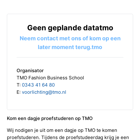
Studieadvisering
Kosten
INFOcenter
Onze docenten
Studiefinanciering
Doorstuderen
Adviesorganen & commissies
FAQ
Geen geplande datatmo
INretail Entrepreneur Award
Studiefinanciering
DevelopmentLAB
Studieadvisering
Algemene voorwaarden
Let’s stay in touch
Werken bij TMO
Contact
Neem contact met ons of kom op een
later moment terug.tmo
Algemene voorwaarden
Contactpersonen
Op kamers in Doorn
Vacatures in fashion
Stagebedrijven
Mijn TMO
Op kamers in Doorn
Studentenvereniging
Samenwerkingspartners
Organisator
TMO Fashion Business School
T:
0343 41 64 80
Studentenvereniging
Doorstromen van MBO naar HBO | Ad
E:
voorlichting@tmo.nl
Doorstromen van MBO naar HBO
Kom een dagje proefstuderen op TMO
Wij nodigen je uit om een dagje op TMO te komen
proefstuderen. Tijdens de proefstudeerdag krijg je een