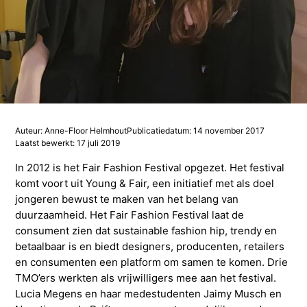
Studieadvisering
Kosten
INFOcenter
Onze docenten
Studiefinanciering
Doorstuderen
Adviesorganen & commissies
FAQ
INretail Entrepreneur Award
Studiefinanciering
DevelopmentLAB
Studieadvisering
Algemene voorwaarden
Let’s stay in touch
Werken bij TMO
Contact
Algemene voorwaarden
Contactpersonen
Op kamers in Doorn
Vacatures in fashion
Stagebedrijven
Mijn TMO
Auteur: Anne-Floor Helmhout
Publicatiedatum: 14 november 2017
Laatst bewerkt: 17 juli 2019
Op kamers in Doorn
Studentenvereniging
Samenwerkingspartners
In 2012 is het Fair Fashion Festival opgezet. Het festival
komt voort uit Young & Fair, een initiatief met als doel
Studentenvereniging
Doorstromen van MBO naar HBO | Ad
jongeren bewust te maken van het belang van
duurzaamheid. Het Fair Fashion Festival laat de
consument zien dat sustainable fashion hip, trendy en
Doorstromen van MBO naar HBO
betaalbaar is en biedt designers, producenten, retailers
en consumenten een platform om samen te komen. Drie
TMO’ers werkten als vrijwilligers mee aan het festival.
Lucia Megens en haar medestudenten Jaimy Musch en