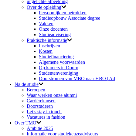
uitgelichte afbeelding
Over de opleiding
Persoonlijk en betrokken
Studieopbouw Associate degree
Vakken
Onze docenten
Studieadvisering
Praktische informatie
Inschrijven
Kosten
Studiefinanciering
Algemene voorwaarden
Op kamers in Doorn
Studentenvereniging
Doorstromen van MBO naar HBO | Ad
Na de studie
Beroepen
Waar werken onze alumni
Carrièrekansen
Doorstuderen
Let’s stay in touch
Vacatures in fashion
Over TMO
Ambitie 2025
Informatie voor studiekeuzeadviseurs