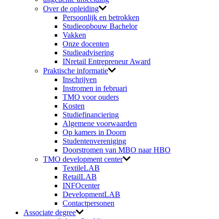
Over de opleiding
Persoonlijk en betrokken
Studieopbouw Bachelor
Vakken
Onze docenten
Studieadvisering
INretail Entrepreneur Award
Praktische informatie
Inschrijven
Instromen in februari
TMO voor ouders
Kosten
Studiefinanciering
Algemene voorwaarden
Op kamers in Doorn
Studentenvereniging
Doorstromen van MBO naar HBO
TMO development center
TextileLAB
RetailLAB
INFOcenter
DevelopmentLAB
Contactpersonen
Associate degree