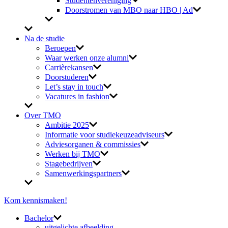
Studentenvereniging
Doorstromen van MBO naar HBO | Ad
Na de studie
Beroepen
Waar werken onze alumni
Carrièrekansen
Doorstuderen
Let’s stay in touch
Vacatures in fashion
Over TMO
Ambitie 2025
Informatie voor studiekeuzeadviseurs
Adviesorganen & commissies
Werken bij TMO
Stagebedrijven
Samenwerkingspartners
Kom kennismaken!
Bachelor
uitgelichte afbeelding