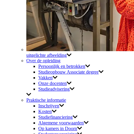
uitgelichte afbeelding
Over de opleiding
Persoonlijk en betrokken
Studieopbouw Associate degree
Vakken
Onze docenten
Studieadvisering
Praktische informatie
Inschrijven
Kosten
Studiefinanciering
Algemene voorwaarden
Op kamers in Doorn