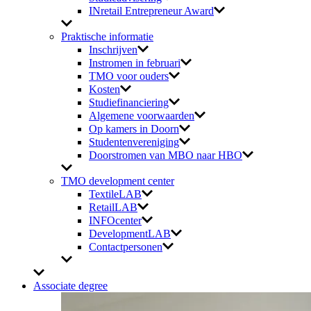
INretail Entrepreneur Award
Praktische informatie
Inschrijven
Instromen in februari
TMO voor ouders
Kosten
Studiefinanciering
Algemene voorwaarden
Op kamers in Doorn
Studentenvereniging
Doorstromen van MBO naar HBO
TMO development center
TextileLAB
RetailLAB
INFOcenter
DevelopmentLAB
Contactpersonen
Associate degree