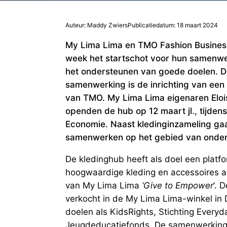
Auteur: Maddy Zwiers
Publicatiedatum: 18 maart 2024
My Lima Lima en TMO Fashion Busines
week het startschot voor hun samenw
het ondersteunen van goede doelen. D
samenwerking is de inrichting van ee
van TMO. My Lima Lima eigenaren Elo
openden de hub op 12 maart jl., tijden
Economie. Naast kledinginzameling ga
samenwerken op het gebied van onder
De kledinghub heeft als doel een platf
hoogwaardige kleding en accessoires a
van My Lima Lima
‘Give to Empower
‘. 
verkocht in de My Lima Lima-winkel in
doelen als KidsRights, Stichting Everyd
Jeugdeducatiefonds. De samenwerking