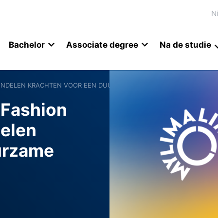
N
Bachelor
Associate degree
Na de studie
BUNDELEN KRACHTEN VOOR EEN DUURZAME MODE-INDUSTRIE
 Fashion
elen
urzame