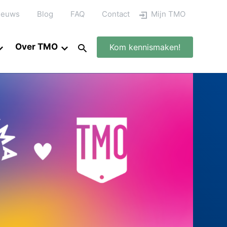
ieuws
Blog
FAQ
Contact
Mijn TMO
Over TMO
Kom kennismaken!