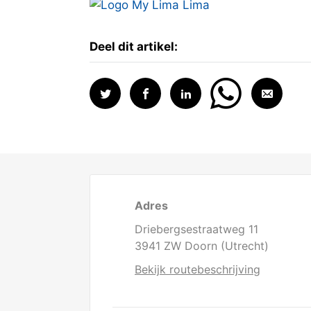
Deel dit artikel:
Adres
Driebergsestraatweg 11
3941 ZW Doorn (Utrecht)
Bekijk routebeschrijving