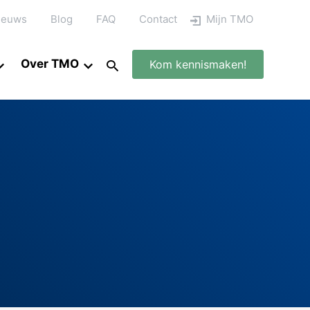
ieuws
Blog
FAQ
Contact
Mijn TMO
Over TMO
Kom kennismaken!