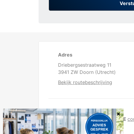
Adres
Driebergsestraatweg 11
3941 ZW Doorn (Utrecht)
Bekijk routebeschrijving
Direct contact
T
0343 - 41 64 80
E
co