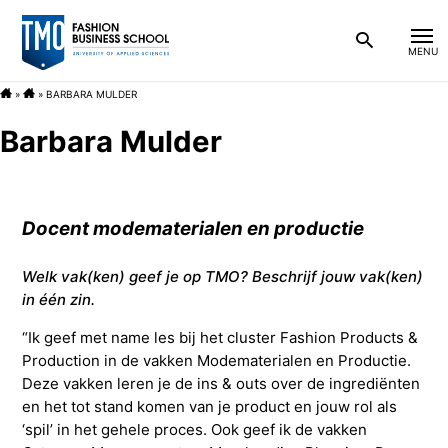
»
»
BARBARA MULDER
Nieuws
Bachelor
Barbara Mulder
Blog
Over de opleiding
Associate degree
Docent modematerialen en productie
FAQ
Persoonlijk en betrokken
Praktische informatie
Over de opleiding
Na de studie
Welk vak(ken) geef je op TMO? Beschrijf jouw vak(ken)
Contact
Studieopbouw Bachelor
Inschrijven
TMO development center
Persoonlijk en betrokken
Praktische informatie
Beroepen
Over TMO
in één zin.
“Ik geef met name les bij het cluster Fashion Products &
Vakken
Instromen in februari
TextileLAB
Studieopbouw Associate degree
Inschrijven
Waar werken onze alumni
Ambitie 2025
Nieuws
Mijn TMO
Production in de vakken Modematerialen en Productie.
Deze vakken leren je de ins & outs over de ingrediënten
en het tot stand komen van je product en jouw rol als
Onze docenten
TMO voor ouders
RetailLAB
Vakken
Kosten
Carrièrekansen
Informatie voor studiekeuzeadviseurs
Blog
‘spil’ in het gehele proces. Ook geef ik de vakken