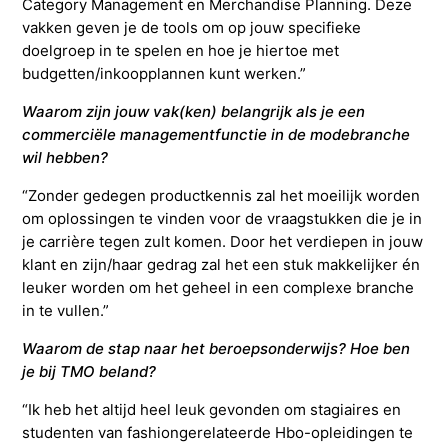
Category Management en Merchandise Planning. Deze
vakken geven je de tools om op jouw specifieke
Studieadvisering
Kosten
INFOcenter
Onze docenten
Studiefinanciering
Doorstuderen
Adviesorganen & commissies
FAQ
doelgroep in te spelen en hoe je hiertoe met
budgetten/inkoopplannen kunt werken.”
INretail Entrepreneur Award
Studiefinanciering
DevelopmentLAB
Studieadvisering
Algemene voorwaarden
Let’s stay in touch
Werken bij TMO
Contact
Waarom zijn jouw vak(ken) belangrijk als je een
commerciële managementfunctie in de modebranche
wil hebben?
Algemene voorwaarden
Contactpersonen
Op kamers in Doorn
Vacatures in fashion
Stagebedrijven
Mijn TMO
“Zonder gedegen productkennis zal het moeilijk worden
om oplossingen te vinden voor de vraagstukken die je in
Op kamers in Doorn
Studentenvereniging
Samenwerkingspartners
je carrière tegen zult komen. Door het verdiepen in jouw
klant en zijn/haar gedrag zal het een stuk makkelijker én
Studentenvereniging
Doorstromen van MBO naar HBO | Ad
leuker worden om het geheel in een complexe branche
in te vullen.”
Waarom de stap naar het beroepsonderwijs? Hoe ben
Doorstromen van MBO naar HBO
je bij TMO beland?
“Ik heb het altijd heel leuk gevonden om stagiaires en
studenten van fashiongerelateerde Hbo-opleidingen te