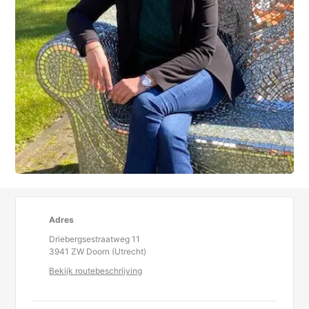
Adres
Driebergsestraatweg 11
3941 ZW Doorn (Utrecht)
Bekijk routebeschrijving