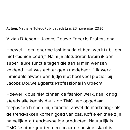
Studieadvisering
Kosten
INFOcenter
Onze docenten
Studiefinanciering
Doorstuderen
Adviesorganen & commissies
FAQ
INretail Entrepreneur Award
Studiefinanciering
DevelopmentLAB
Studieadvisering
Algemene voorwaarden
Let’s stay in touch
Werken bij TMO
Contact
Auteur: Nathalie Toledo
Publicatiedatum: 23 november 2020
Vivian Driesen – Jacobs Douwe Egberts Professional
Algemene voorwaarden
Contactpersonen
Op kamers in Doorn
Vacatures in fashion
Stagebedrijven
Mijn TMO
Hoewel ik een enorme fashionaddict ben, werk ik bij een
niet-fashion bedrijf. Na mijn afstuderen kwam ik een
super leuke functie tegen die aan al mijn wensen
Op kamers in Doorn
Studentenvereniging
Samenwerkingspartners
voldeed. Het was echter geen modebedrijf. Ik werk
inmiddels alweer een tijdje met heel veel plezier bij
Jacobs Douwe Egberts Professional in Utrecht.
Studentenvereniging
Doorstromen van MBO naar HBO | Ad
Hoewel ik dus niet binnen de fashion werk, kan ik nog
steeds alle kennis die ik op TMO heb opgedaan
Doorstromen van MBO naar HBO
toepassen binnen mijn functie. Zowel de marketing- als
de trendvakken komen goed van pas. Koffie en thee zijn
namelijk erg trendgevoelige producten. Natuurlijk is
TMO fashion-georiënteerd maar de businesskant is