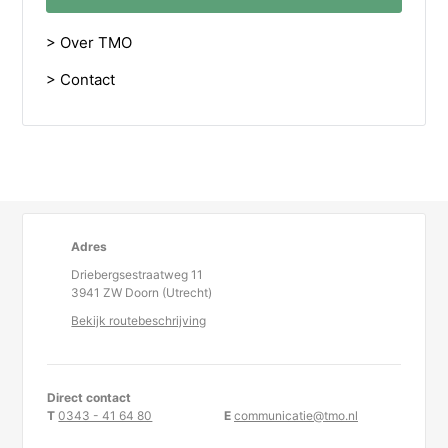
> Over TMO
> Contact
Adres
Driebergsestraatweg 11
3941 ZW Doorn (Utrecht)
Bekijk routebeschrijving
Direct contact
T
0343 - 41 64 80
E
communicatie@tmo.nl