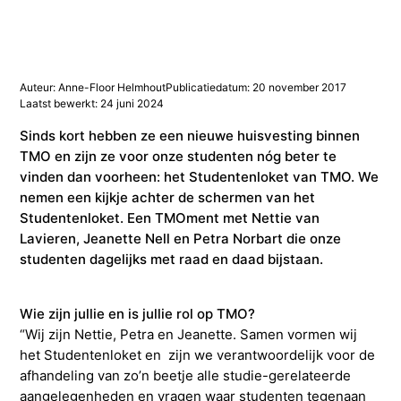
Studieadvisering
Kosten
INFOcenter
Onze docenten
Studiefinanciering
Doorstuderen
Adviesorganen & commissies
FAQ
INretail Entrepreneur Award
Studiefinanciering
DevelopmentLAB
Studieadvisering
Algemene voorwaarden
Let’s stay in touch
Werken bij TMO
Contact
Auteur: Anne-Floor Helmhout
Publicatiedatum: 20 november 2017
Laatst bewerkt: 24 juni 2024
Sinds kort hebben ze een nieuwe huisvesting binnen
Algemene voorwaarden
Contactpersonen
Op kamers in Doorn
Vacatures in fashion
Stagebedrijven
Mijn TMO
TMO en zijn ze voor onze studenten nóg beter te
vinden dan voorheen: het Studentenloket van TMO. We
nemen een kijkje achter de schermen van het
Op kamers in Doorn
Studentenvereniging
Samenwerkingspartners
Studentenloket. Een TMOment met Nettie van
Lavieren, Jeanette Nell en Petra Norbart die onze
Studentenvereniging
Doorstromen van MBO naar HBO | Ad
studenten dagelijks met raad en daad bijstaan.
Doorstromen van MBO naar HBO
Wie zijn jullie en is jullie rol op TMO?
“Wij zijn Nettie, Petra en Jeanette. Samen vormen wij
het Studentenloket en zijn we verantwoordelijk voor de
afhandeling van zo’n beetje alle studie-gerelateerde
aangelegenheden en vragen waar studenten tegenaan