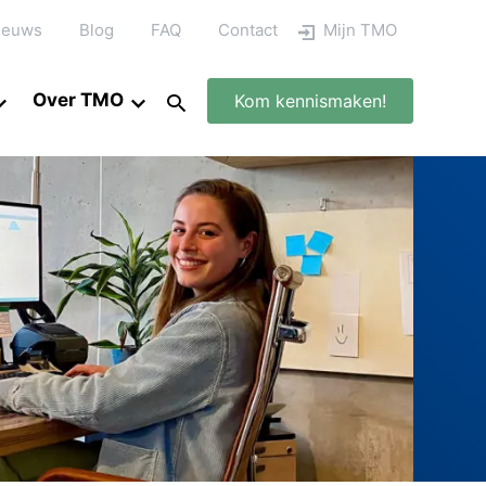
ieuws
Blog
FAQ
Contact
Mijn TMO
Over TMO
Kom kennismaken!