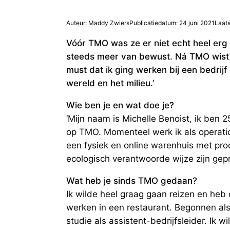
Auteur: Maddy Zwiers
Publicatiedatum: 24 juni 2021
Laats
Vóór TMO was ze er niet echt heel er
steeds meer van bewust. Ná TMO wist z
must dat ik ging werken bij een bedrij
wereld en het milieu.’
Wie ben je en wat doe je?
‘Mijn naam is Michelle Benoist, ik ben 
op TMO. Momenteel werk ik als operati
een fysiek en online warenhuis met prod
ecologisch verantwoorde wijze zijn ge
Wat heb je sinds TMO gedaan?
Ik wilde heel graag gaan reizen en heb 
werken in een restaurant. Begonnen al
studie als assistent-bedrijfsleider. Ik 