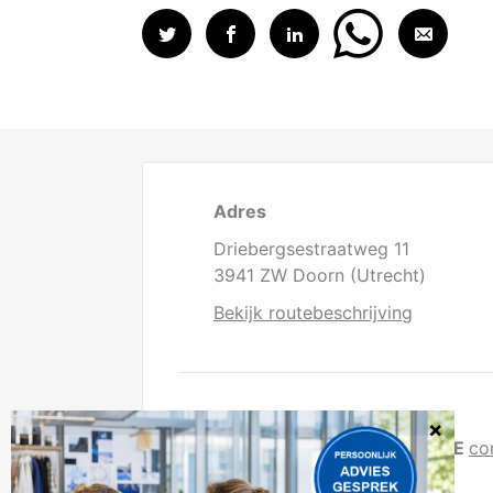
Adres
Driebergsestraatweg 11
3941 ZW Doorn (Utrecht)
Bekijk routebeschrijving
Direct contact
T
0343 - 41 64 80
E
co