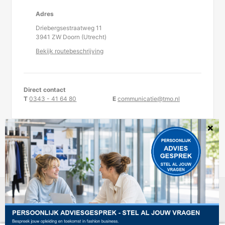
Adres
Driebergsestraatweg 11
3941 ZW Doorn (Utrecht)
Bekijk routebeschrijving
Direct contact
T
0343 - 41 64 80
E
communicatie@tmo.nl
KvK-nummer 30234957
TMO is statutair gevestigd te Doorn.
DISCLAIMER
PRIVACYREGELEMENT
COOKIEBELEID