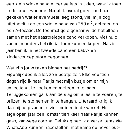
een klein winkelpandje, per se iets in Uden, waar ik toen
in de buurt woonde. Nadat ik overal goed rond had
gekeken wat er eventueel leeg stond, viel mijn oog
2
uiteindelijk op een winkelpand van 250 m
, gelegen op
een A-locatie. De toenmalige eigenaar wilde het alleen
samen met het naastgelegen pand verkopen. Met hulp
van mijn ouders heb ik dat toen kunnen kopen. Na vier
jaar ben ik in het tweede pand een baby- en
kinderconceptstore begonnen.
Wat zijn jouw taken binnen het bedrijf?
Eigenlijk doe ik alles zo’n beetje zelf. Elke veertien
dagen rijd ik naar Parijs met mijn busje om er mijn
collectie uit te zoeken en meteen in te laden.
Teruggekomen ga ik aan de slag om alles in te voeren, te
prijzen, te stomen en in te hangen. Uiteraard krijg ik
daarbij hulp van mijn vier meiden in de winkel. Het
afgelopen jaar ben ik maar tien keer naar Parijs kunnen
gaan, vanwege corona. Gelukkig heb ik diverse items via
WhatsApp kunnen nabestellen, met name de never out-