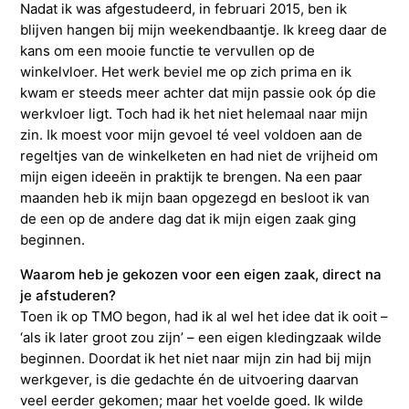
Nadat ik was afgestudeerd, in februari 2015, ben ik
blijven hangen bij mijn weekendbaantje. Ik kreeg daar de
kans om een mooie functie te vervullen op de
winkelvloer. Het werk beviel me op zich prima en ik
kwam er steeds meer achter dat mijn passie ook óp die
werkvloer ligt. Toch had ik het niet helemaal naar mijn
zin. Ik moest voor mijn gevoel té veel voldoen aan de
regeltjes van de winkelketen en had niet de vrijheid om
mijn eigen ideeën in praktijk te brengen. Na een paar
maanden heb ik mijn baan opgezegd en besloot ik van
de een op de andere dag dat ik mijn eigen zaak ging
beginnen.
Waarom heb je gekozen voor een eigen zaak, direct na
je afstuderen?
Toen ik op TMO begon, had ik al wel het idee dat ik ooit –
‘als ik later groot zou zijn’ – een eigen kledingzaak wilde
beginnen. Doordat ik het niet naar mijn zin had bij mijn
werkgever, is die gedachte én de uitvoering daarvan
veel eerder gekomen; maar het voelde goed. Ik wilde