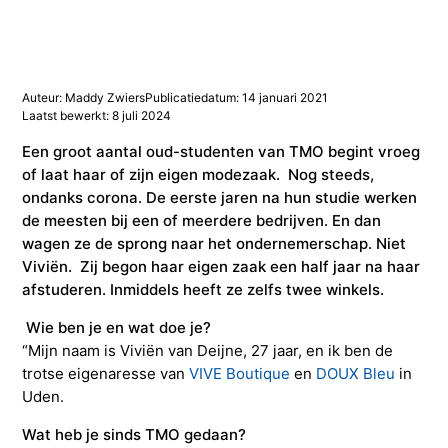
Studieadvisering
Kosten
INFOcenter
Onze docenten
Studiefinanciering
Doorstuderen
Adviesorganen & commissies
FAQ
INretail Entrepreneur Award
Studiefinanciering
DevelopmentLAB
Studieadvisering
Algemene voorwaarden
Let’s stay in touch
Werken bij TMO
Contact
Auteur: Maddy Zwiers
Publicatiedatum: 14 januari 2021
Laatst bewerkt: 8 juli 2024
Een groot aantal oud-studenten van TMO begint vroeg
Algemene voorwaarden
Contactpersonen
Op kamers in Doorn
Vacatures in fashion
Stagebedrijven
Mijn TMO
of laat haar of zijn eigen modezaak. Nog steeds,
ondanks corona. De eerste jaren na hun studie werken
de meesten bij een of meerdere bedrijven. En dan
Op kamers in Doorn
Studentenvereniging
Samenwerkingspartners
wagen ze de sprong naar het ondernemerschap. Niet
Viviën. Zij begon haar eigen zaak een half jaar na haar
Studentenvereniging
Doorstromen van MBO naar HBO | Ad
afstuderen. Inmiddels heeft ze zelfs twee winkels.
Wie ben je en wat doe je?
Doorstromen van MBO naar HBO
“Mijn naam is Viviën van Deijne, 27 jaar, en ik ben de
trotse eigenaresse van
VIVE Boutique
en
DOUX Bleu
in
Uden.
Wat heb je sinds TMO gedaan?