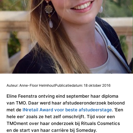
Studieadvisering
Kosten
INFOcenter
Onze docenten
Studiefinanciering
Doorstuderen
Adviesorganen & commissies
FAQ
INretail Entrepreneur Award
Studiefinanciering
DevelopmentLAB
Studieadvisering
Algemene voorwaarden
Let’s stay in touch
Werken bij TMO
Contact
Algemene voorwaarden
Contactpersonen
Op kamers in Doorn
Vacatures in fashion
Stagebedrijven
Mijn TMO
Op kamers in Doorn
Studentenvereniging
Samenwerkingspartners
Studentenvereniging
Doorstromen van MBO naar HBO | Ad
Auteur: Anne-Floor Helmhout
Publicatiedatum: 18 oktober 2016
Eline Feenstra ontving eind september haar diploma
van TMO. Daar werd haar afstudeeronderzoek beloond
Doorstromen van MBO naar HBO
met de
INretail Award voor beste afstudeerstage
. ‘Een
hele eer’ zoals ze het zelf omschrijft. Tijd voor een
TMOment over haar onderzoek bij Rituals Cosmetics
en de start van haar carrière bij Someday.