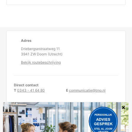
Adres
Driebergsestraatweg 11
3941 ZW Doorn (Utrecht)
Bekijk routebeschrijving
Direct contact
T
0343 - 41 64 80
E
communicatie@tmo.nl
KvK-nummer 30234957
TMO is statutair gevestigd te Doorn.