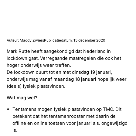
Studieadvisering
Kosten
INFOcenter
Onze docenten
Studiefinanciering
Doorstuderen
Adviesorganen & commissies
FAQ
INretail Entrepreneur Award
Studiefinanciering
DevelopmentLAB
Studieadvisering
Algemene voorwaarden
Let’s stay in touch
Werken bij TMO
Contact
Auteur: Maddy Zwiers
Publicatiedatum: 15 december 2020
Algemene voorwaarden
Contactpersonen
Op kamers in Doorn
Vacatures in fashion
Stagebedrijven
Mijn TMO
Mark Rutte heeft aangekondigd dat Nederland in
lockdown gaat. Verregaande maatregelen die ook het
hoger onderwijs weer treffen.
Op kamers in Doorn
Studentenvereniging
Samenwerkingspartners
De lockdown duurt tot en met dinsdag 19 januari,
onderwijs mag
vanaf maandag 18 januari
hopelijk weer
(deels) fysiek plaatsvinden.
Studentenvereniging
Doorstromen van MBO naar HBO | Ad
Wat mag wel?
Doorstromen van MBO naar HBO
Tentamens mogen fysiek plaatsvinden op TMO. Dit
betekent dat het tentamenrooster met daarin de
offline en online toetsen voor januari a.s. ongewijzigd
is.