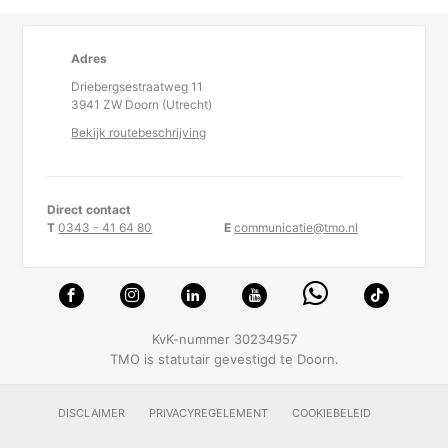
Adres
Driebergsestraatweg 11
3941 ZW Doorn (Utrecht)
Bekijk routebeschrijving
Direct contact
T
0343 - 41 64 80
E
communicatie@tmo.nl
KvK-nummer 30234957
TMO is statutair gevestigd te Doorn.
DISCLAIMER
PRIVACYREGELEMENT
COOKIEBELEID