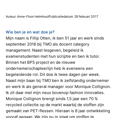
Studieadvisering
Kosten
INFOcenter
Onze docenten
Studiefinanciering
Doorstuderen
Adviesorganen & commissies
FAQ
Auteur: Anne-Floor Helmhout
Publicatiedatum: 28 februari 2017
INretail Entrepreneur Award
Studiefinanciering
DevelopmentLAB
Studieadvisering
Algemene voorwaarden
Let’s stay in touch
Werken bij TMO
Contact
Wie ben je en wat doe je?
Mijn naam is Fillip Otten, ik ben 51 jaar en werk sinds
Algemene voorwaarden
Contactpersonen
Op kamers in Doorn
Vacatures in fashion
Stagebedrijven
Mijn TMO
september 2016 bij TMO als docent category
management. Naast lesgeven, begeleid ik
examenstudenten met hun scriptie en ben ik tutor.
Op kamers in Doorn
Studentenvereniging
Samenwerkingspartners
Binnen het BP5 project en de nieuwe
ondernemerschapleerlijn heb ik eveneens een
begeleidende rol. Dit doe ik twee dagen per week.
Studentenvereniging
Doorstromen van MBO naar HBO | Ad
Naast mijn baan bij TMO ben ik zelfstandig ondernemer
en werk ik als general manager voor Monique Collignon.
Doorstromen van MBO naar HBO
Ik zit daar met mijn neus bovenop fashion innovaties.
Monique Collignon brengt sinds 1,5 jaar een 70 %
recycled collectie op de markt waarbij de stoffen zijn
gemaakt van PET-flessen. Hieraan is 8 jaar ontwikkeling
vooraf gegaan. We zijn nu in staat om stoffen te